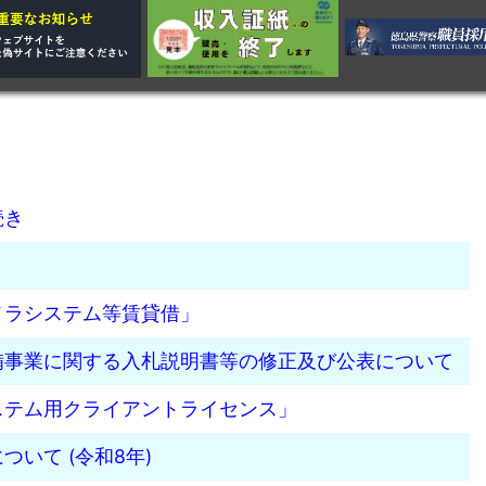
続き
メラシステム等賃貸借」
備事業に関する入札説明書等の修正及び公表について
ステム用クライアントライセンス」
いて (令和8年)