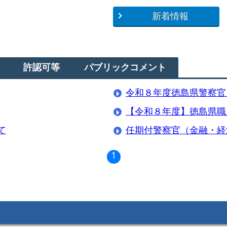
新着情報
許認可等
パブリックコメント
令和８年度徳島県警察官
【令和８年度】徳島県職
て
任期付警察官（金融・経
1