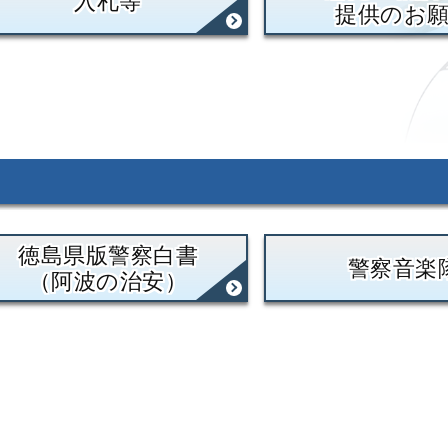
入札等
提供のお
徳島県版警察白書
警察音楽
（阿波の治安）