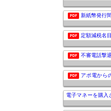
新紙幣発行
定額減税名
不審電話撃
アポ電から
電子マネーを購入