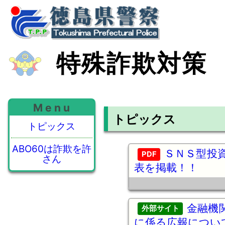
特殊詐欺対策
M e n u
トピックス
トピックス
ABO60は詐欺を許
ＳＮＳ型投
さん
表を掲載！！
金融機
に係る広報につい