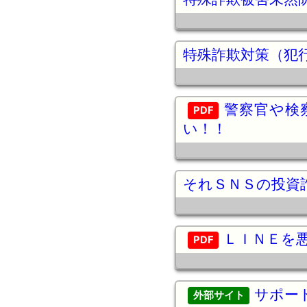
特殊詐欺対策（犯
警察官や検
い！！
それＳＮＳの投資
ＬＩＮＥを
サポー