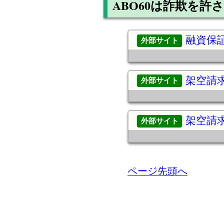
ABO60は詐欺を許
融資保証
架空請
架空請
ページ先頭へ