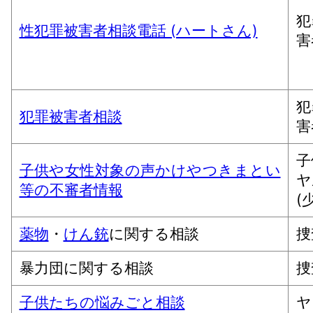
犯
性犯罪被害者相談電話 (ハートさん)
害
犯
犯罪被害者相談
害
子
子供や女性対象の声かけやつきまとい
ヤ
等の不審者情報
(
薬物
・
けん銃
に関する相談
捜
暴力団に関する相談
捜
子供たちの悩みごと相談
ヤ